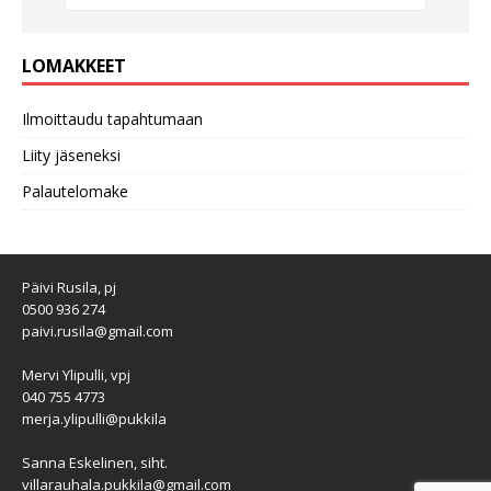
LOMAKKEET
Ilmoittaudu tapahtumaan
Liity jäseneksi
Palautelomake
Päivi Rusila, pj
0500 936 274
paivi.rusila@gmail.com
Mervi Ylipulli, vpj
040 755 4773
merja.ylipulli@pukkila
Sanna Eskelinen, siht.
villarauhala.pukkila@gmail.com