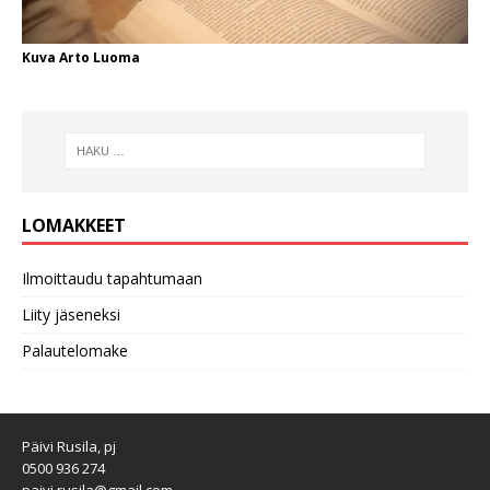
Kuva Arto Luoma
LOMAKKEET
Ilmoittaudu tapahtumaan
Liity jäseneksi
Palautelomake
Päivi Rusila, pj
0500 936 274
paivi.rusila@gmail.com