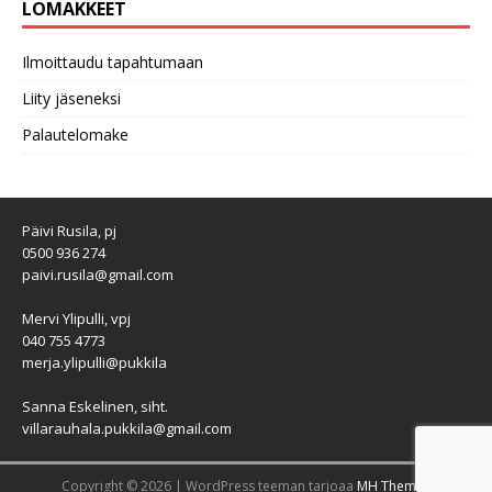
LOMAKKEET
Ilmoittaudu tapahtumaan
Liity jäseneksi
Palautelomake
Päivi Rusila, pj
0500 936 274
paivi.rusila@gmail.com
Mervi Ylipulli, vpj
040 755 4773
merja.ylipulli@pukkila
Sanna Eskelinen, siht.
villarauhala.pukkila@gmail.com
Copyright © 2026 | WordPress teeman tarjoaa
MH Themes