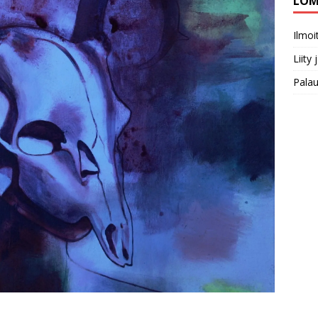
LOM
Ilmo
Liity
Pala