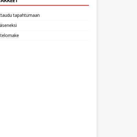
AKKEET
ittaudu tapahtumaan
 jäseneksi
utelomake