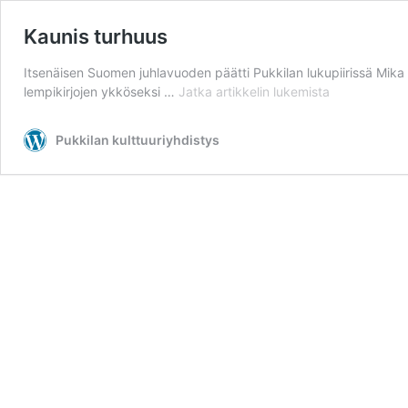
Kaunis turhuus
Itsenäisen Suomen juhlavuoden päätti Pukkilan lukupiirissä Mika 
Kaunis
lempikirjojen ykköseksi …
Jatka artikkelin
lukemista
turhuus
Pukkilan kulttuuriyhdistys