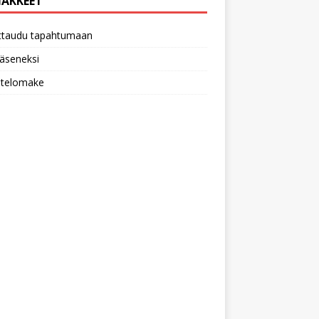
AKKEET
ittaudu tapahtumaan
 jäseneksi
utelomake