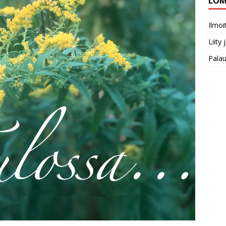
LOM
Ilmo
Liity
Pala