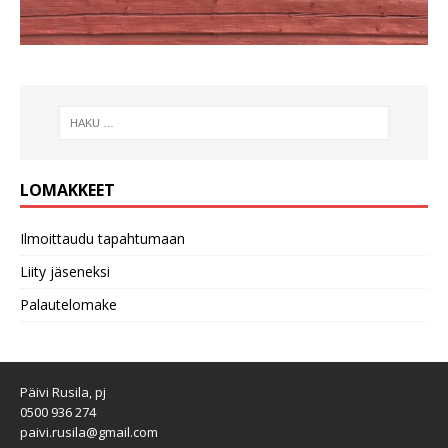
LOMAKKEET
Ilmoittaudu tapahtumaan
Liity jäseneksi
Palautelomake
Päivi Rusila, pj
0500 936 274
paivi.rusila@gmail.com