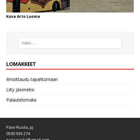
Kuva Arto Luoma
LOMAKKEET
Ilmoittaudu tapahtumaan
Liity jäseneksi
Palautelomake
Päivi Rusila, pj
0500 936 274
paivi.rusila@gmail.com