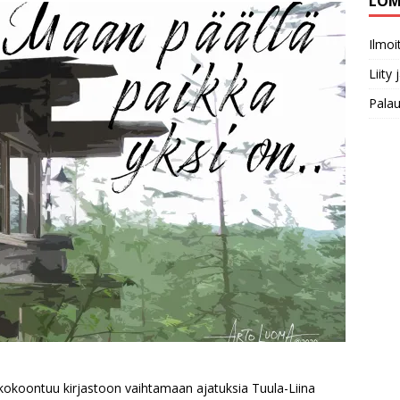
LOM
Ilmo
Liity
Pala
i kokoontuu kirjastoon vaihtamaan ajatuksia Tuula-Liina