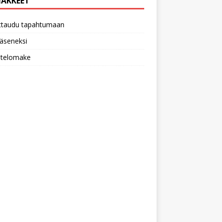
AKKEET
ittaudu tapahtumaan
 jäseneksi
utelomake