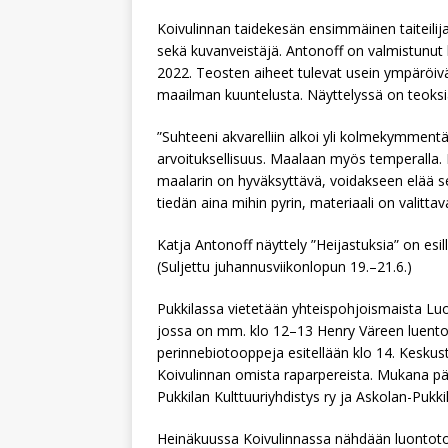
Koivulinnan taidekesän ensimmäinen taiteilij
sekä kuvanveistäjä. Antonoff on valmistunut 
2022. Teosten aiheet tulevat usein ympäröi
maailman kuuntelusta. Näyttelyssä on teoksia
”Suhteeni akvarelliin alkoi yli kolmekymmentä
arvoituksellisuus. Maalaan myös temperalla. 
maalarin on hyväksyttävä, voidakseen elää se
tiedän aina mihin pyrin, materiaali on valitt
Katja Antonoff näyttely ”Heijastuksia” on esill
(Suljettu juhannusviikonlopun 19.–21.6.)
Pukkilassa vietetään yhteispohjoismaista Lu
jossa on mm. klo 12–13 Henry Väreen luento
perinnebiotooppeja esitellään klo 14. Keskus
Koivulinnan omista raparpereista. Mukana päiv
Pukkilan Kulttuuriyhdistys ry ja Askolan-Pukk
Heinäkuussa Koivulinnassa nähdään luontoto