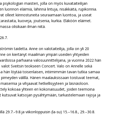
a psykologian maisteri, jolla on myös kuvataiteilijan
luonnon eläimiä, lähinnä lintuja, nisäkkäitä, rupikonnia.
ovat olleet kiinnostuneita seuraamaan luontoa, ja useat
rastaita, kuoveja, joutsenia, kurkia. Eläköön eläimet.
lmassa olisikaan ilman niitä.
26.7.
ömin taidetta. Anne on valotaiteilija, jolla on yli 20
Anne on kiertänyt maailman ympäri useiden yhtyeiden
ardsissa parhaana valosuunnittelijana, ja vuonna 2022 hän
a valot Sveitsin teokseen Concert. Valo on Annelle sekä
sa hän löytää toisenlaisen, intiimimmän tavan tutkia samaa
ja pimeyden välillä. Hänen maalauksissaan toistuvat teemat,
a maisemia ja vihjaavat hetkellisyyteen ja läsnäoloon.
ttely kokoaa yhteen eri kokonaisuudet, joiden teemoina
et kutsuvat katsojan pysähtymään, tarkastelemaan rajoja ja
 29.7.–9.8.ja viikonloppuisin (la-su) 15.–16.8., 29.–30.8.