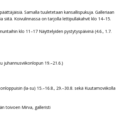
äättäjäisiä. Samalla tuuletetaan kansallispukuja. Galleriaan
siitä. Koivulinnassa on tarjolla lettipullakahvit klo 14–15.
untaihin klo 11–17 Näyttelyiden pystytyspäivinä (4.6., 1.7.
ttu juhannusviikonlopun 19.–21.6.)
onloppuisin (la-su) 15.–16.8., 29.–30.8. sekä Kuutamoviikolla
n toivoen Mirva, galleristi