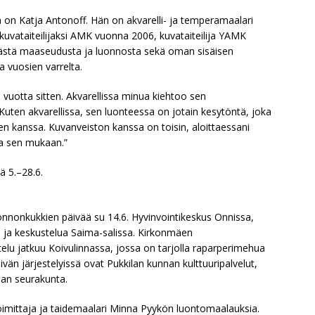
a on Katja Antonoff. Hän on akvarelli- ja temperamaalari
kuvataiteilijaksi AMK vuonna 2006, kuvataiteilija YAMK
västä maaseudusta ja luonnosta sekä oman sisäisen
 vuosien varrelta.
 vuotta sitten. Akvarellissa minua kiehtoo sen
Kuten akvarellissa, sen luonteessa on jotain kesytöntä, joka
n kanssa. Kuvanveiston kanssa on toisin, aloittaessani
ava sen mukaan.”
ä 5.–28.6.
onnonkukkien päivää su 14.6. Hyvinvointikeskus Onnissa,
 ja keskustelua Saima-salissa. Kirkonmäen
telu jatkuu Koivulinnassa, jossa on tarjolla raparperimehua
än järjestelyissä ovat Pukkilan kunnan kulttuuripalvelut,
ilan seurakunta.
imittaja ja taidemaalari Minna Pyykön luontomaalauksia.