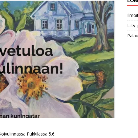
LOM
Ilmo
Liity
Pala
Koivulinnassa Pukkilassa 5.6.