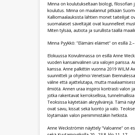
Minna on koulutukseltaan biologi, filosofian j
koulutus. Minna on maalannut pitkään Suomen 
Kalliomaalauksista lähtien monet taiteilijat 
suomalaiset säveltäjät ovat kuunnelleet musta
Miten tylsää, autiota ja surullista täällä maai
Minna Pyykkö: ”Elämäni eläimet” on esillä 2.–
Elokuussa Koivulinnassa on esillä Anne Weckstr
vuoden kansainvälinen ura valojen parissa. 
kanssa. Anne palkittiin vuonna 2019 WILM Aw
suunnitteli ja ohjelmoi Venetsian Biennaless
väline että ajattelutapa, mutta maalaamises
ilmiötä. Annen uraa inspiroi kontrasti valon 
jotka rakentavat kerroksellisia, tunnelmallisi
Teoksissa käytetään akryylivärejä. Tämä näy
ovat savu, kissat sekä luonto ja valo. Teoks
löytämään valon pienimmistäkin hetkistä.
Anne Weckströmin näyttely ”Valoanne” on esillä
sekä Kuutamoviikolla 20.–23.8. klo 11–17.