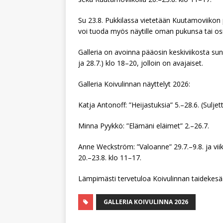
Su 23.8. Pukkilassa vietetään Kuutamoviikon p
voi tuoda myös näytille oman pukunsa tai osia 
Galleria on avoinna pääosin keskiviikosta sunn
ja 28.7.) klo 18–20, jolloin on avajaiset.
Galleria Koivulinnan näyttelyt 2026:
Katja Antonoff: ”Heijastuksia” 5.–28.6. (Sulje
Minna Pyykkö: ”Elämäni eläimet” 2.–26.7.
Anne Weckström: ”Valoanne” 29.7.–9.8. ja viik
20.–23.8. klo 11–17.
Lämpimästi tervetuloa Koivulinnan taidekesää
GALLERIA KOIVULINNA 2026