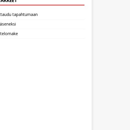
AKKEET
ittaudu tapahtumaan
 jäseneksi
utelomake