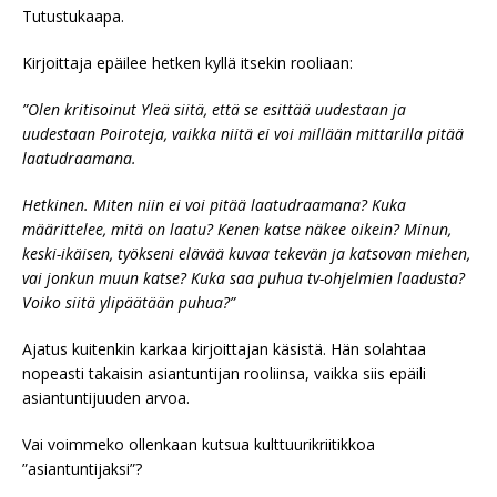
Tutustukaapa.
Kirjoittaja epäilee hetken kyllä itsekin rooliaan:
”Olen kritisoinut Yleä siitä, että se esittää uudestaan ja
uudestaan Poiroteja, vaikka niitä ei voi millään mittarilla pitää
laatudraamana.
Hetkinen. Miten niin ei voi pitää laatudraamana? Kuka
määrittelee, mitä on laatu? Kenen katse näkee oikein? Minun,
keski-ikäisen, työkseni elävää kuvaa tekevän ja katsovan miehen,
vai jonkun muun katse? Kuka saa puhua tv-ohjelmien laadusta?
Voiko siitä ylipäätään puhua?”
Ajatus kuitenkin karkaa kirjoittajan käsistä. Hän solahtaa
nopeasti takaisin asiantuntijan rooliinsa, vaikka siis epäili
asiantuntijuuden arvoa.
Vai voimmeko ollenkaan kutsua kulttuurikriitikkoa
”asiantuntijaksi”?