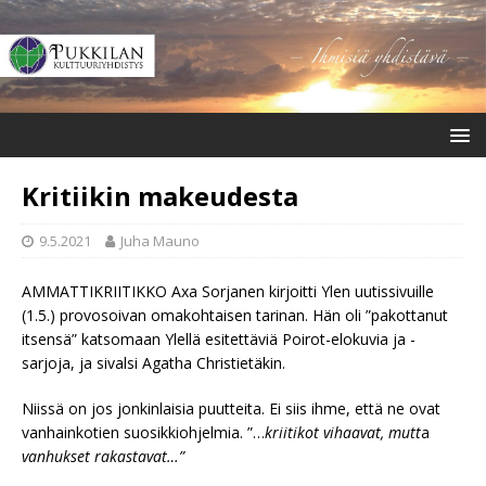
Kritiikin makeudesta
9.5.2021
Juha Mauno
AMMATTIKRIITIKKO Axa Sorjanen kirjoitti Ylen uutissivuille
(1.5.) provosoivan omakohtaisen tarinan. Hän oli ”pakottanut
itsensä” katsomaan Ylellä esitettäviä Poirot-elokuvia ja -
sarjoja, ja sivalsi Agatha Christietäkin.
Niissä on jos jonkinlaisia puutteita. Ei siis ihme, että ne ovat
vanhainkotien suosikkiohjelmia. ”…
kriitikot vihaavat, mutt
a
vanhukset rakastavat…”