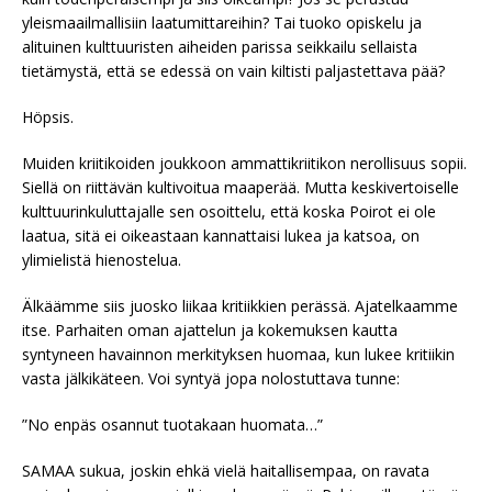
yleismaailmallisiin laatumittareihin? Tai tuoko opiskelu ja
alituinen kulttuuristen aiheiden parissa seikkailu sellaista
tietämystä, että se edessä on vain kiltisti paljastettava pää?
Höpsis.
Muiden kriitikoiden joukkoon ammattikriitikon nerollisuus sopii.
Siellä on riittävän kultivoitua maaperää. Mutta keskivertoiselle
kulttuurinkuluttajalle sen osoittelu, että koska Poirot ei ole
laatua, sitä ei oikeastaan kannattaisi lukea ja katsoa, on
ylimielistä hienostelua.
Älkäämme siis juosko liikaa kritiikkien perässä. Ajatelkaamme
itse. Parhaiten oman ajattelun ja kokemuksen kautta
syntyneen havainnon merkityksen huomaa, kun lukee kritiikin
vasta jälkikäteen. Voi syntyä jopa nolostuttava tunne:
”No enpäs osannut tuotakaan huomata…”
SAMAA sukua, joskin ehkä vielä haitallisempaa, on ravata