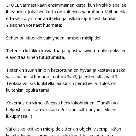
EI OLE varmastikaan ensimmäinen kerta, kun kriitikko epäilee
itseäänkin. Jokainen kerta on kuitenkin vaarallinen. Voihan olla,
että yleisö ymmärtää itsekin ja hylkää lopullisesti kritiikit.
Yleisöhän voi näet huomata:
Sehän on sittenkin vain yhden ihmisen mielipide!
Tietenkin kriitikko kasvattaa ja opastaa syvemmälle teokseen,
elävöittää siihen tutustumista.
Tietenkin suurin linjoin katsottuna on hyvää ja kestävää sekä
vastapainoksi huonoa ja ohikiitävää, ja eniten siltä väliltä.
Teoksia voi siis luokitella laadunkin perusteella. Tulos on
kuitenkin lopulta tämä:
Kokemus on viime kädessä henkilökohtainen. (Tämän voi
helposti tunnistaa vaikkapa Pukkilan kulttuuriyhdistyksen
lukupiirissä…)
Vai olisiko kriitikon mielipide sittenkin objektiivisempi, ikään
kuin todenperäisempi ja siis oikeampi? Jos se perustuu