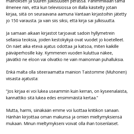
mainoksen ja suuren julkisuuden perässä. Pahimmillaan tämä
ilmenee niin, että kun televisiossa on illalla käsitelty jotain
kirjaa, siitä on seuraavana aamuna Vantaan kirjastoihin jätetty
jo 150 varausta. Ja vain siis siksi, että kirja sai julkisuutta.
Ja samaan aikaan kirjastot tarjoavat sadoin hyllymetrein
sellaisia teoksia, joiden kestokykyä ovat vuodet jo koetelleet.
On näet aika etevä ajatus odottaa ja katsoa, miten kaikille
päiväperhosille käy. Kymmenen vuoden kuluttua näkee,
jäivätkö ne eloon vai olivatko ne vain mainonnan puhalluksia.
Enkä malta olla siteeraamatta mainion Taistomme (Muhonen)
viisasta ajatusta:
”Jos kirjaa ei voi lukea useammin kuin kerran, on kyseenalaista,
kannattiko sitä lukea edes ensimmäistä kertaa.”
Mutta, harmi, siinäkään emme voi luottaa kriitikon sanaan.
Hänhän kirjoittaa oman makunsa ja omien mieltymyksiensä
mukaan. Minun mieltymykseni voivat olla ihan toisenlaiset.