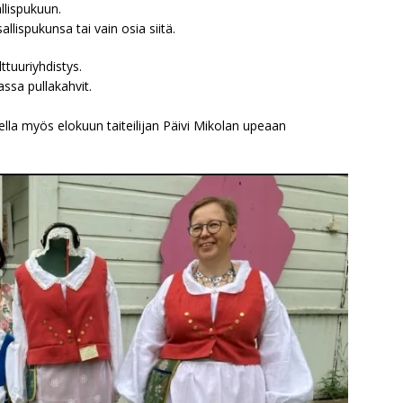
llispukuun.
lispukunsa tai vain osia siitä.
tuuriyhdistys.
iassa pullakahvit.
lla myös elokuun taiteilijan Päivi Mikolan upeaan