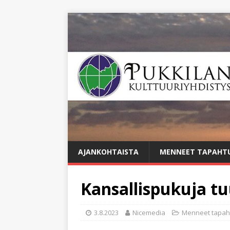
AJANKOHTAISTA
MENNEET TAPAHT
Kansallispukuja t
3.8.2023
Nicemedia
Menneet tapah