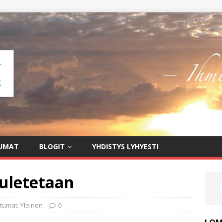
UMAT
BLOGIT
YHDISTYS LYHYESTI
uuletetaan
tumat
,
Yleinen
0