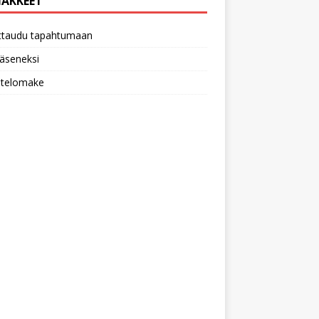
AKKEET
ittaudu tapahtumaan
 jäseneksi
utelomake