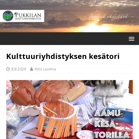
Kulttuuriyhdistyksen kesätori
8.8.2020
Arto Luoma