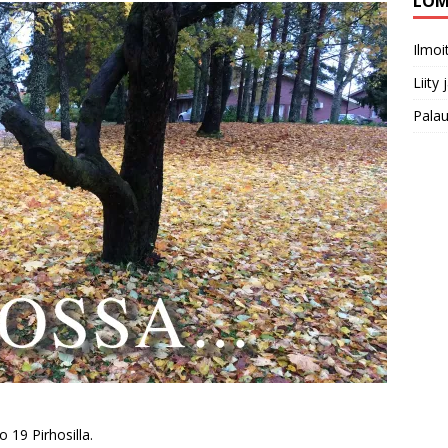
LOM
Ilmo
Liity
Pala
o 19 Pirhosilla.