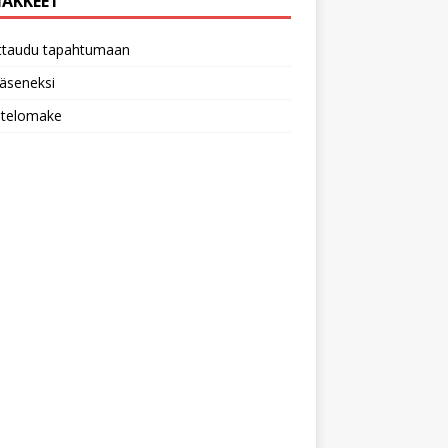
AKKEET
ittaudu tapahtumaan
 jäseneksi
utelomake