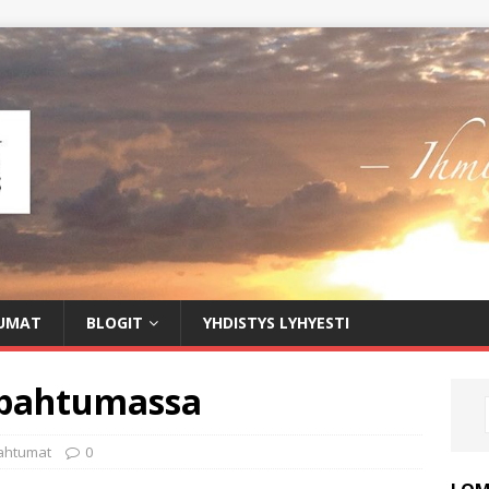
UMAT
BLOGIT
YHDISTYS LYHYESTI
apahtumassa
ahtumat
0