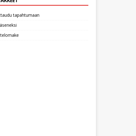
AKKEET
ittaudu tapahtumaan
 jäseneksi
utelomake