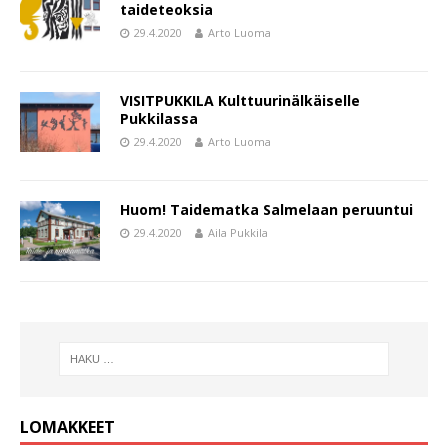
taideteoksia
29.4.2020
Arto Luoma
VISITPUKKILA Kulttuurinälkäiselle
Pukkilassa
29.4.2020
Arto Luoma
Huom! Taidematka Salmelaan peruuntui
29.4.2020
Aila Pukkila
LOMAKKEET