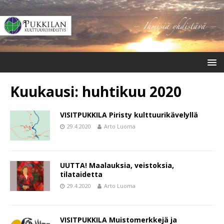
Kuukausi:
huhtikuu 2020
VISITPUKKILA Piristy kulttuurikävelyllä
29.4.2020
Arto Luoma
UUTTA! Maalauksia, veistoksia,
tilataidetta
29.4.2020
Arto Luoma
VISITPUKKILA Muistomerkkejä ja