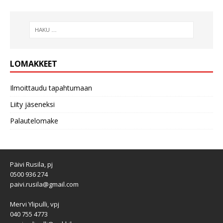
LOMAKKEET
Ilmoittaudu tapahtumaan
Liity jäseneksi
Palautelomake
Päivi Rusila, pj
0500 936 274
paivi.rusila@gmail.com
Mervi Ylipulli, vpj
040 755 4773