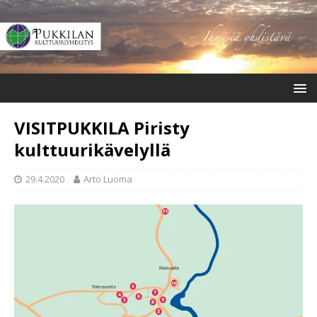
VISITPUKKILA Piristy
kulttuurikävelyllä
29.4.2020
Arto Luoma