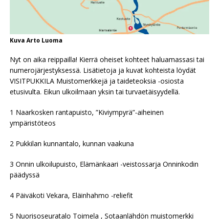
Kuva Arto Luoma
Nyt on aika reippailla! Kierrä oheiset kohteet haluamassasi tai
numerojärjestyksessä. Lisätietoja ja kuvat kohteista löydät
VISITPUKKILA Muistomerkkejä ja taideteoksia -osiosta
etusivulta. Eikun ulkoilmaan yksin tai turvaetäisyydellä.
1 Naarkosken rantapuisto, ”Kiviympyrä”-aiheinen
ympäristöteos
2 Pukkilan kunnantalo, kunnan vaakuna
3 Onnin ulkoilupuisto, Elämänkaari -veistossarja Onninkodin
päädyssä
4 Päiväkoti Vekara, Eläinhahmo -reliefit
5 Nuorisoseuratalo Toimela , Sotaanlähdön muistomerkki