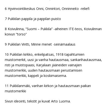
6 Hyvinvointikeskus Onni, Onnintori, Onninneito -reliefi
7 Pukkilan pappila ja pappilan puisto
8 Koivulinna, ”Suomi – Pukkila” -aiheinen ITE-teos, Koivulinnan
koivun ”torso”
9 Pukkilan Vintti, Minne menet -seinämaalaus
10 Pukkilan kirkko, enkelipatsas, 1918-tapahtumien
muistomerkit, uusi ja vanha hautausmaa, sankarihautausmaa,
risti ja muistopaasi, Karjalaan jääneiden vainajien
muistomerkki, uuden hautausmaan perustamisen
muistomerkki, kappeli ja koskimaisema.
11 Pukkilanmäki, vanhan kirkon ja hautausmaan paikan
muistomerkki
Sivun ideointi, tekstit ja kuvat Arto Luoma.